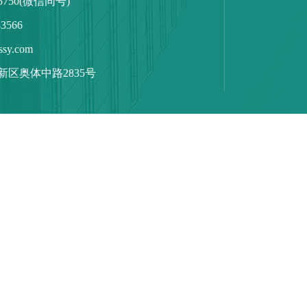
 5750(微信同号)
3566
sy.com
区奥体中路2835号