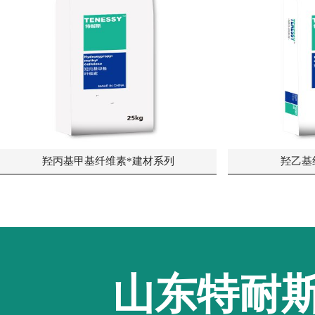
羟丙基甲基纤维素*建材系列
羟乙基
山东特耐