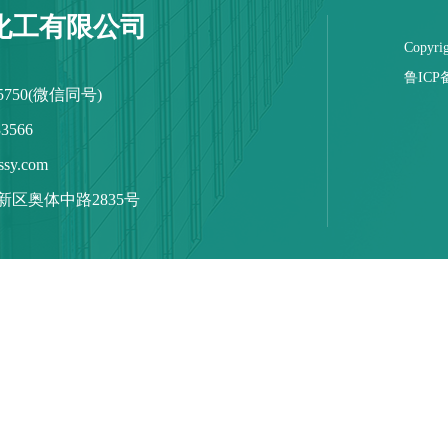
化工有限公司
Copy
鲁ICP备
 5750(微信同号)
3566
sy.com
区奥体中路2835号