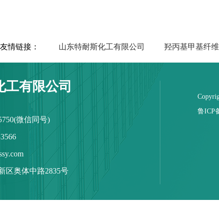
友情链接：
山东特耐斯化工有限公司
羟丙基甲基纤维
化工有限公司
Copy
鲁ICP备
 5750(微信同号)
3566
sy.com
区奥体中路2835号